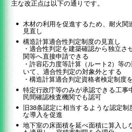
主な改正点は以下の通りです。
木材の利用を促進するため、耐火関
見直し
構造計算適合性判定制度の見直し
・適合性判定を建築確認から独立さ
関等へ直接申請できる
・許容応力度等計算（ルート2）等
いて、適合性判定の対象外とする
・構造計算適合判定資格者検定制度
特定行政庁等のみが承認できる工事
民間確認検査機関でも認可
旧38条認定に相当するような認定制
な導入を促進
地下室の床面積を延べ面積に算入し