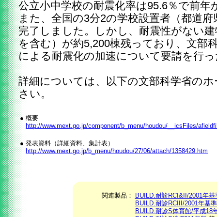
公立小中学校の耐震化率は95.6％で前年
また、全国の3分2の学校設置者（都道府
完了しました。しかし、耐震性がない建
を含む）が約5,200棟残っており、文
による耐震化の加速について要請を行っ
詳細については、以下の文部科学省のホ
さい。
●
概要
http://www.mext.go.jp/component/b_menu/houdou/__icsFiles/afieldf
●
発表資料（詳細資料、集計表）
http://www.mext.go.jp/b_menu/houdou/27/06/attach/1358429.htm
関連製品：
BUILD.耐診RCI&II/2001年
BUILD.耐診RCIII/2001年基準V
BUILD.耐診S体育館/平成18