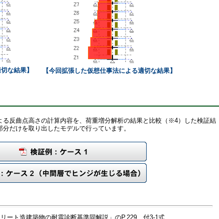
適切な結果】
【今回拡張した仮想仕事法による適切な結果】
よる反曲点高さの計算内容を、荷重増分解析の結果と比較（※4）した検証結
部分だけを取り出したモデルで行っています。
リート造建築物の耐震診断基準同解説」のP.229、付3-1式