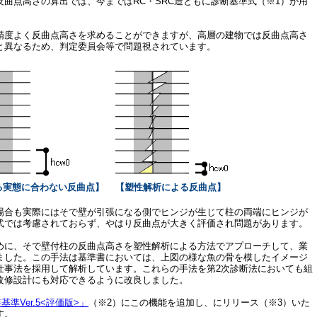
曲点高さの算出では、今まではRC・SRC造ともに診断基準式（※1）が用
度よく反曲点高さを求めることができますが、高層の建物では反曲点高さ
と異なるため、判定委員会等で問題視されています。
る実態に合わない反曲点】
【塑性解析による反曲点】
合も実際にはそで壁が引張になる側でヒンジが生じて柱の両端にヒンジが
式では考慮されておらず、やはり反曲点が大きく評価され問題があります。
に、そで壁付柱の反曲点高さを塑性解析による方法でアプローチして、業
ました。この手法は基準書においては、上図の様な魚の骨を模したイメージ
仕事法を採用して解析しています。これらの手法を第2次診断法においても組
改修設計にも対応できるように改良しました。
1年基準Ver.5<評価版>」
（※2）にこの機能を追加し、にリリース（※3）いた
す。