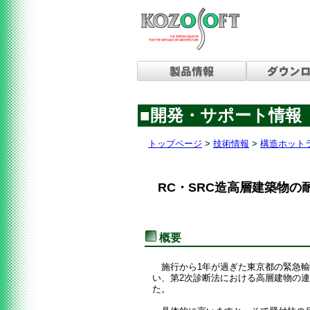
■開発・サポート情報
トップページ
>
技術情報
>
構造ホット
RC・SRC造高層建築物
概要
施行から1年が過ぎた東京都の緊急輸
い、第2次診断法における高層建物の
た。