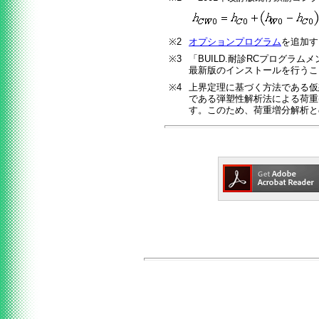
※2
オプションプログラム
を追加す
※3
「BUILD.耐診RCプログラ
最新版のインストールを行うこ
※4
上界定理に基づく方法である仮
である弾塑性解析法による荷重
す。このため、荷重増分解析と