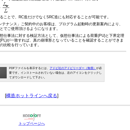
ることで、RC造だけでなくSRC造にも対応することが可能です。
ムメンテナンス」ご契約中のお客様は、プログラム起動時の更新案内により、
とでご使用頂けるようになります。
想仕事法に対する検証方法として、仮想仕事法による荷重(PU)と下界定理
(PL)が一致すれば、真の崩壊形となっていることを確認することができま
の比較を行っています。
PDFファイルを表示するには、
アドビ社のアドビリーダー（無償）
が必
要です。インストールされていない場合は、左のアイコンをクリックし
てダウンロードして下さい。
[
構造ホットラインへ戻る
]
トップページへ