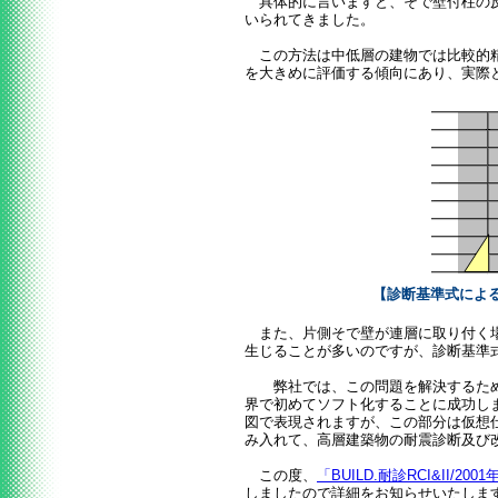
具体的に言いますと、そで壁付柱の反
いられてきました。
この方法は中低層の建物では比較的精
を大きめに評価する傾向にあり、実際
【診断基準式によ
また、片側そで壁が連層に取り付く場
生じることが多いのですが、診断基準
弊社では、この問題を解決するため
界で初めてソフト化することに成功し
図で表現されますが、この部分は仮想
み入れて、高層建築物の耐震診断及び
この度、
「BUILD.耐診RCI&II/200
しましたので詳細をお知らせいたしま