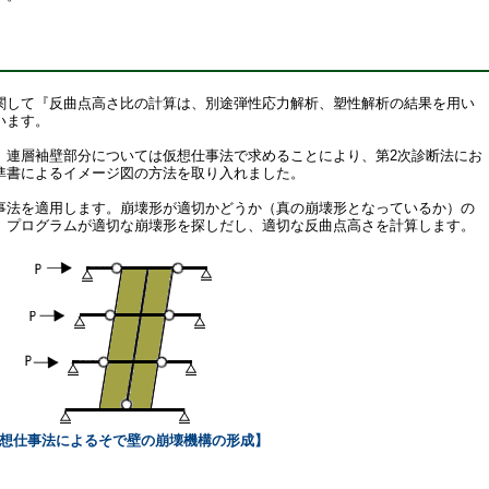
して『反曲点高さ比の計算は、別途弾性応力解析、塑性解析の結果を用い
います。
連層袖壁部分については仮想仕事法で求めることにより、第2次診断法にお
準書によるイメージ図の方法を取り入れました。
法を適用します。崩壊形が適切かどうか（真の崩壊形となっているか）の
、プログラムが適切な崩壊形を探しだし、適切な反曲点高さを計算します。
想仕事法によるそで壁の崩壊機構の形成】