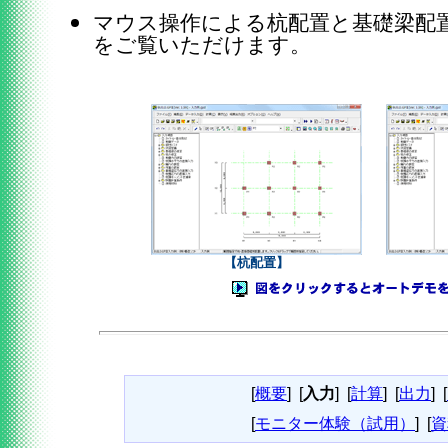
マウス操作による杭配置と基礎梁配
をご覧いただけます。
【杭配置】
[
概要
]
[
入力
]
[
計算
]
[
出力
]
[
[
モニター体験（試用）
]
[
資