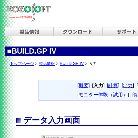
■BUILD.GP IV
トップページ
>
製品情報
>
BUILD.GP IV
> 入力
[
概要
]
[
入力
]
[
計算
]
[
出力
]
[
[
モニター体験（試用）
]
[
資
データ入力画面