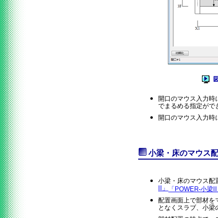
開口のマウス入力時に
でまるめる指定がで
開口のマウス入力時
小梁・床のマウス
小梁・床のマウス配
II」
「POWER-小梁I
配置画面上で部材を
となくスラブ、小梁