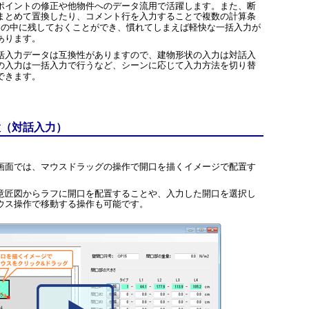
ポイントの修正や他物件へのデータ流用で活躍します。また、断
まとめて置換したり、コメント行を入力することで複数の計算条
タの中に残しておくことができ、慣れてしまえば軽快な一括入力が
あります。
括入力データは互換性がありますので、建物形状の入力は対話入
の入力は一括入力で行うなど、シーンに応じて入力方法を切り替
できます。
置（対話入力）
画面では、マウスドラッグの操作で開口を描くイメージで配置す
意匠図からラフに開口を配置することや、入力した開口を選択し
ウス操作で移動する操作も可能です。