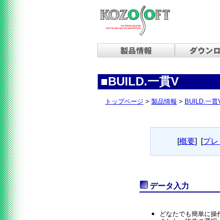
■BUILD.一貫V
トップページ
>
製品情報
>
BUILD.一貫
[
概要
]
[
プレ
データ入力
どなたでも簡単に操