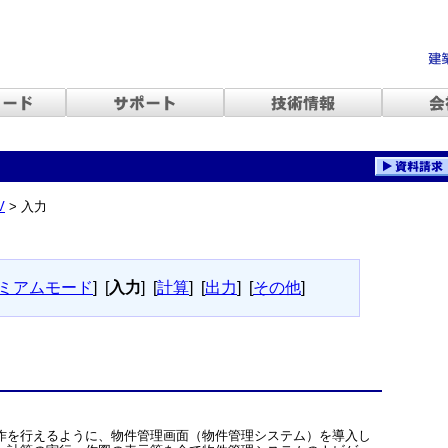
V
> 入力
ミアムモード
]
[
入力
]
[
計算
]
[
出力
]
[
その他
]
作を行えるように、物件管理画面（物件管理システム）を導入し