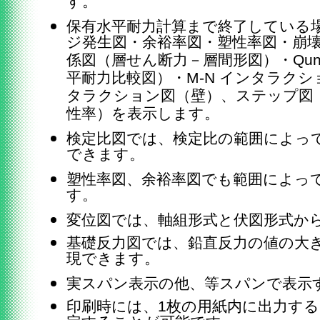
す。
保有水平耐力計算まで終了している
ジ発生図・余裕率図・塑性率図・崩壊
係図（層せん断力－層間形図）・Qun
平耐力比較図）・M-N インタラクシ
タラクション図（壁）、ステップ図
性率）を表示します。
検定比図では、検定比の範囲によっ
できます。
塑性率図、余裕率図でも範囲によっ
す。
変位図では、軸組形式と伏図形式か
基礎反力図では、鉛直反力の値の大
現できます。
実スパン表示の他、等スパンで表示
印刷時には、1枚の用紙内に出力する