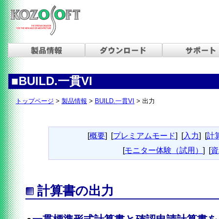
■BUILD.一貫VI
トップページ
>
製品情報
>
BUILD.一貫VI
> 出力
[
概要
]
[
プレミアムモード
]
[
入力
]
[
計
[
モニター体験（試用）
]
[
資
計算書の出力