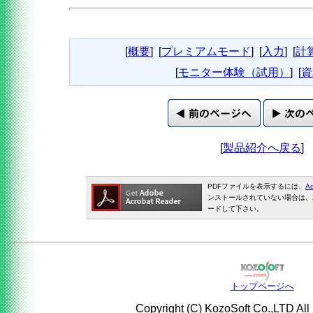
[
概要
]
[
プレミアムモード
]
[
入力
]
[
計
[
モニター体験（試用）
]
[
資
[
製品紹介へ戻る
]
PDFファイルを表示するには、
Ad
ンストールされていない場合は、
ードして下さい。
トップページへ
Copyright (C) KozoSoft Co.,LTD All 