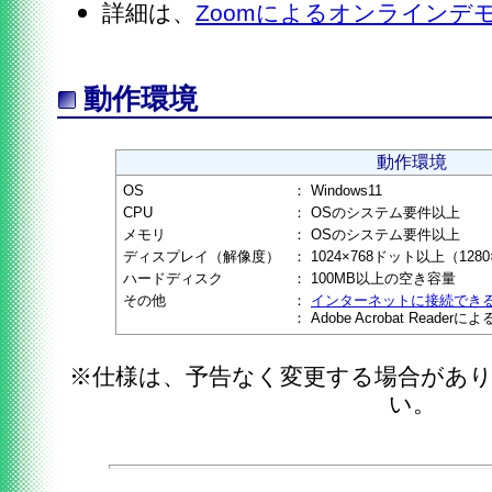
詳細は、
Zoomによるオンラインデ
動作環境
動作環境
OS
：
Windows11
CPU
：
OSのシステム要件以上
メモリ
：
OSのシステム要件以上
ディスプレイ（解像度）
：
1024×768ドット以上（12
ハードディスク
：
100MB以上の空き容量
その他
：
インターネットに接続でき
：
Adobe Acrobat Reader
※仕様は、予告なく変更する場合があ
い。