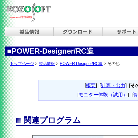
■POWER-Designer/RC造
トップページ
>
製品情報
>
POWER-Designer/RC造
> その他
[
概要
]
[
計算・出力
]
[
そ
[
モニター体験（試用）
]
[
資
関連プログラム