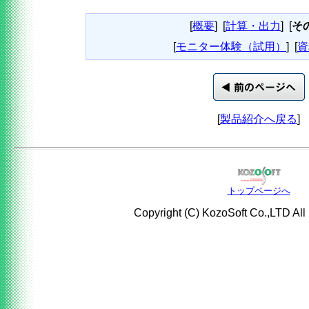
[
概要
]
[
計算・出力
]
[
そ
[
モニター体験（試用）
]
[
資
[
製品紹介へ戻る
]
トップページへ
Copyright (C) KozoSoft Co.,LTD All 