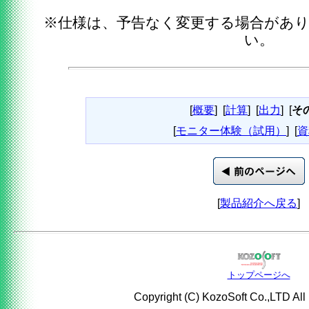
※仕様は、予告なく変更する場合があ
い。
[
概要
]
[
計算
]
[
出力
]
[
そ
[
モニター体験（試用）
]
[
資
[
製品紹介へ戻る
]
トップページへ
Copyright (C) KozoSoft Co.,LTD All 