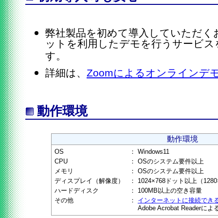
弊社製品を初めて導入していただく
ットを利用したデモを行うサービス
す。
詳細は、
Zoomによるオンラインデ
動作環境
動作環境
OS
：
Windows11
CPU
：
OSのシステム要件以上
メモリ
：
OSのシステム要件以上
ディスプレイ（解像度）
：
1024×768ドット以上（12
ハードディスク
：
100MB以上の空き容量
その他
：
インターネットに接続でき
Adobe Acrobat Reader