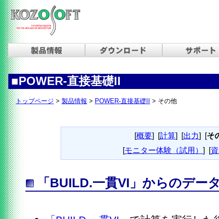
■
POWER-直接基礎II
トップページ
>
製品情報
>
POWER-直接基礎II
> その他
[
概要
]
[
計算
]
[
出力
]
[
そ
[
モニター体験（試用）
]
[
資
「BUILD.一貫VI」からのデー