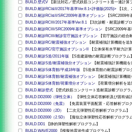
BUILD.壁式V
【新法対応／壁式鉄筋コンクリート造一連計算
BUILD.耐診RCI&II/2017年基準Ver.8.1<評価版(2025)>
【1次、
BUILD.耐診RCI&II/SRC2009年基準オプション
【SRC200
BUILD.耐診RCIII/2017年基準Ver.8.1
【3次診断・耐震診断プ
BUILD.耐診RCIII/SRC2009年基準オプション
【SRC2009
BUILD.耐診RCIII/耐診官庁施設オプション
【官庁施設の総合
BUILD.耐診RC/耐震補強オプション
【耐震補強計算機能を追
BUILD.耐診RC/官庁施設オプションII
【立体保有水平耐力計算
BUILD.耐診S造/2011年版
【S造建築物の耐震診断プログラム
BUILD.耐診S造/耐震補強分オプション
【耐震補強計算機能を
BUILD.耐診S体育館/平成18年版
【S造体育館の耐震診断プロ
BUILD.耐診S体育館/耐震補強オプション
【耐震補強計算機能
BUILD.耐診S体育館/荷重増分オプション
【荷重増分解析を追
BUILD.耐診壁式
【壁式鉄筋コンクリート造耐震診断プログラ
BUILD.DD2000（弾性立体）
【弾性立体応答解析及び固有値
BUILD.DD2000（免震）
【免震装置平面配置・応答解析プロ
BUILD.DD2000（2D）
【二次元弾塑性応答解析プログラム】
BUILD.DD2000（2.5D）
【擬似立体弾塑性応答解析プログラ
BUILD.DD1
【静的弾塑性解析プログラム】
BUILD.WAVE2000
【模擬地震波作成プログラム】