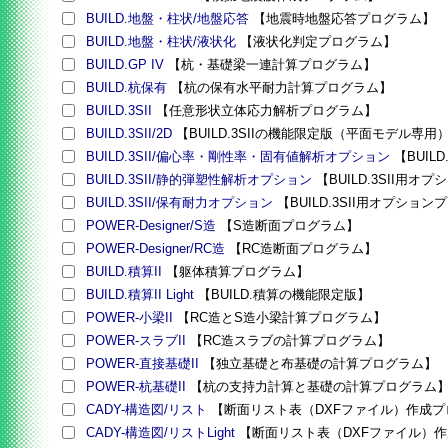
BUILD.地盤・柱状/地盤応答
【地震時地盤応答プログラム】
BUILD.地盤・柱状/液状化
【液状化判定プログラム】
BUILD.GP IV
【杭・基礎梁一連計算プログラム】
BUILD.杭保有
【杭の保有水平耐力計算プログラム】
BUILD.3SII
【任意形状立体応力解析プログラム】
BUILD.3SII/2D
【BUILD.3SIIの機能限定版（平面モデル専用
BUILD.3SII/偏心率・剛性率・固有値解析オプション
【BUIL
BUILD.3SII/静的弾塑性解析オプション
【BUILD.3SII用
BUILD.3SII/保有耐力オプション
【BUILD.3SII用オプショ
POWER-Designer/S造
【S造断面プログラム】
POWER-Designer/RC造
【RC造断面プログラム】
BUILD.積算II
【躯体積算プログラム】
BUILD.積算II Light
【BUILD.積算の機能限定版】
POWER-小梁II
【RC造とS造小梁計算プログラム】
POWER-スラブII
【RC造スラブの計算プログラム】
POWER-直接基礎II
【独立基礎と布基礎の計算プログラム】
POWER-杭基礎II
【杭の支持力計算と基礎の計算プログラム
CADY-構造図/リスト
【断面リスト表（DXFファイル）作成プ
CADY-構造図/リストLight
【断面リスト表（DXFファイル）