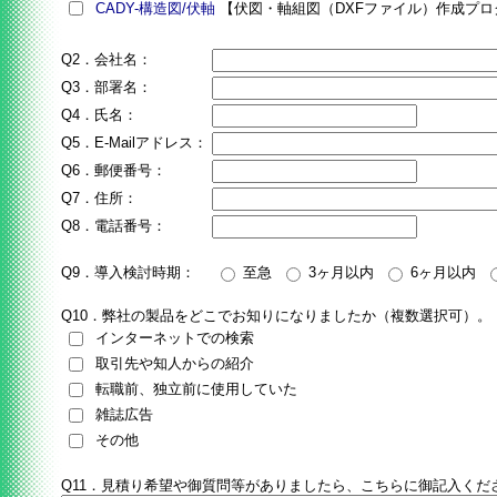
CADY-構造図/伏軸
【伏図・軸組図（DXFファイル）作成プロ
Q2．会社名：
Q3．部署名：
Q4．氏名：
Q5．E-Mailアドレス：
Q6．郵便番号：
Q7．住所：
Q8．電話番号：
Q9．導入検討時期：
至急
3ヶ月以内
6ヶ月以内
Q10．弊社の製品をどこでお知りになりましたか（複数選択可）。
インターネットでの検索
取引先や知人からの紹介
転職前、独立前に使用していた
雑誌広告
その他
Q11．見積り希望や御質問等がありましたら、こちらに御記入くだ