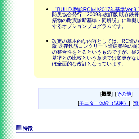
「BUILD.耐診RCI&II/2017年基準Ver.8
防災協会発行「2009年改訂版 既存鉄
築物の耐震診断基準・同解説」に準拠
するオプションプログラムです。
改定の基本的な内容としては、RC造の
版 既存鉄筋コンクリート造建築物の
の整合性をとるというものですが、従来(
基準との比較という意味では変更がな
ぼ全面的な改訂となっています。
[
概要
]
[
その他
]
[
モニター体験（試用）
]
[
資
特徴