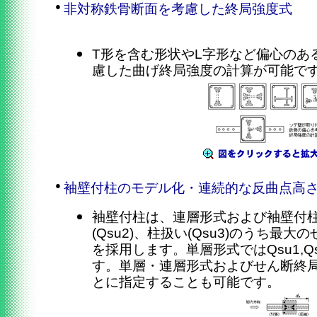
●
非対称鉄骨断面を考慮した終局強度式
T形を含む形状やL字形など偏心のあ
慮した曲げ終局強度の計算が可能で
●
袖壁付柱のモデル化・連続的な反曲点高
袖壁付柱は、連層形式および袖壁付柱扱
(Qsu2)、柱扱い(Qsu3)のうち最
を採用します。単層形式ではQsu1,
す。単層・連層形式およびせん断終
とに指定することも可能です。