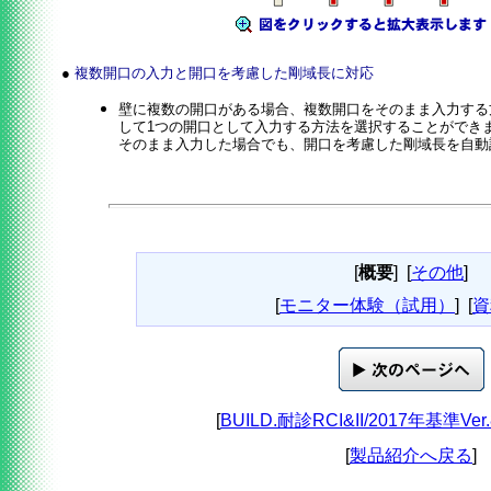
●
複数開口の入力と開口を考慮した剛域長に対応
壁に複数の開口がある場合、複数開口をそのまま入力する
して1つの開口として入力する方法を選択することができ
そのまま入力した場合でも、開口を考慮した剛域長を自動
[
概要
]
[
その他
]
[
モニター体験（試用）
]
[
資
[
BUILD.耐診RCI&II/2017年基準Ve
[
製品紹介へ戻る
]