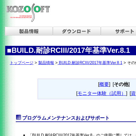
■BUILD.耐診RCIII/2017年基準Ver.8.1
トップページ
>
製品情報
>
BUILD.耐診RCIII/2017年基準Ver.8.1
> その
[
概要
]
[
その他
]
[
モニター体験（試用）
]
[
資
プログラムメンテナンスおよびサポート
「BUILD.耐診RCIII/2017年基準Ver.8」のご使用に