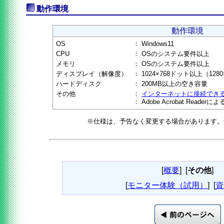
動作環境
動作環境
OS
：
Windows11
CPU
：
OSのシステム要件以上
メモリ
：
OSのシステム要件以上
ディスプレイ（解像度）
：
1024×768ドット以上（12
ハードディスク
：
200MB以上の空き容量
その他
：
インターネットに接続でき
：
Adobe Acrobat Reader
※仕様は、予告なく変更する場合があります。
[
概要
]
[
その他
]
[
モニター体験（試用）
]
[
資