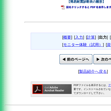
【簡易耐震診断表の雛形】
[
概要
]
[
入力
]
[
計算
]
[
出力
]
[
[
モニター体験（試用）
]
[
資
[
製品紹介へ戻る
]
PDFファイルを表示するには、
ア
要です。インストールされていな
てダウンロードして下さい。