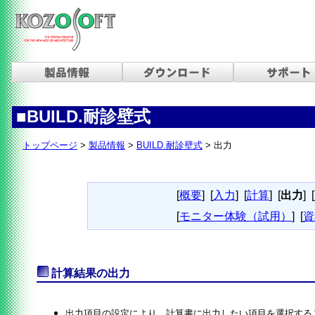
■BUILD.耐診壁式
トップページ
>
製品情報
>
BUILD.耐診壁式
> 出力
[
概要
]
[
入力
]
[
計算
]
[
出力
]
[
[
モニター体験（試用）
]
[
資
計算結果の出力
出力項目の設定により、計算書に出力したい項目を選択する