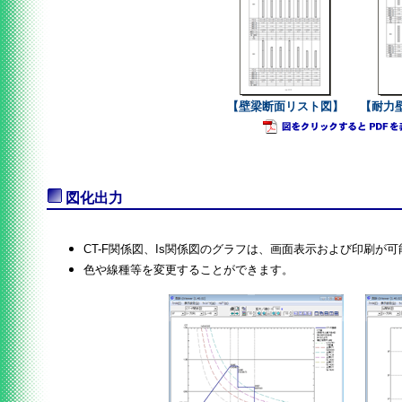
【壁梁断面リスト図】
【耐力
図化出力
CT-F関係図、Is関係図のグラフは、画面表示および印刷が
色や線種等を変更することができます。