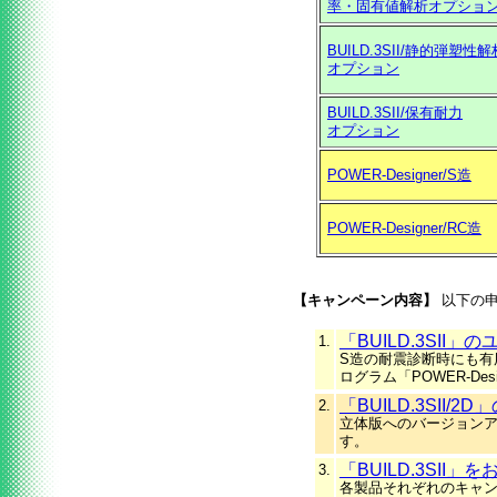
率・固有値解析オプショ
BUILD.3SII/静的弾塑性解
オプション
BUILD.3SII/保有耐力
オプション
POWER-Designer/S造
POWER-Designer/RC造
【キャンペーン内容】
以下の申
「BUILD.3SII
1.
S造の耐震診断時にも有用
ログラム「POWER-D
「BUILD.3SII
2.
立体版へのバージョン
す。
「BUILD.3SI
3.
各製品それぞれのキャ