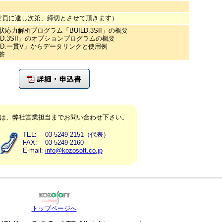
（定員に達し次第、締切とさせて頂きます）
状応力解析プログラム「BUILD.3SII」の概要
ILD.3SII」のオプションプログラムの概要
UILD.一貫V」からデータリンクと使用例
答
は、弊社営業担当までお問い合わせ下さい。
TEL:
03-5249-2151（代表）
FAX:
03-5249-2160
E-mail:
info@kozosoft.co.jp
トップページへ