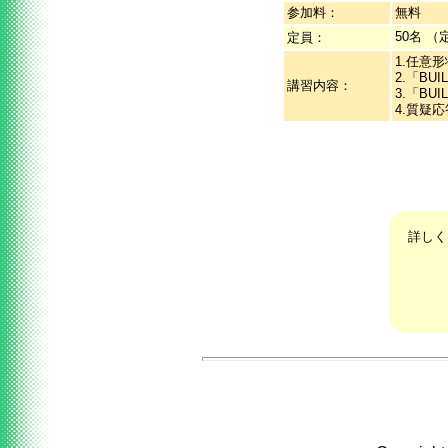
参加料：
無料
50名 
定員：
1.任意形
2.「BU
講習内容：
3.「B
4.質疑応
詳しく