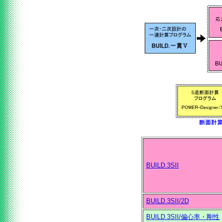
BUILD.3SII
BUILD.3SII/2D
BUILD.3SII/偏心率・剛性