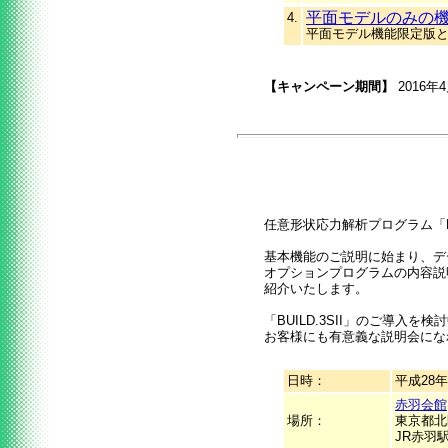
平面モデルのみの
4.
平面モデル機能限定版
【キャンペーン期間】
2016年
任意形状応力解析プログラム「BU
基本機能のご説明に始まり、デ
オプションプログラムの内容説
紹介いたします。
「BUILD.3SII」のご導
お客様にも有意義な説明会にな
日時：
平成28年
赤羽会館
場所：
東京都北区
JR赤羽