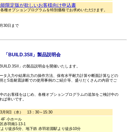
機能限定版が欲しいお客様向け申込書
と各種オプションプログラムを特別価格でお求めいただけます。
4月30日まで
「BUILD.3SII」製品説明会
ILD.3SII」の製品説明会を開催いたします。
ータ入力や結果出力の操作方法、保有水平耐力計算や断面計算などの
明とS造耐震診断での使用事例のご紹介等、盛りだくさんの内容でご
入を検討中のお客様をはじめ、各種オプションプログラムの追加をご検討中の
れば幸いです。
3月9日（水） 13：30～15:30
4F 小ホール
赤羽南1-13-1
駅より徒歩5分、地下鉄 赤羽岩淵駅より徒歩10分