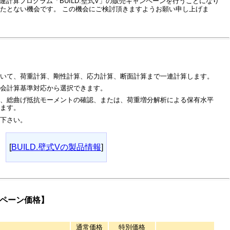
連計算プログラム
「BUILD.壁式V」
の販売キャンペーンを行うことになり
またとない機会です。
この機会にご検討頂きますようお願い申し上げま
ついて、荷重計算、剛性計算、応力計算、断面計算まで一連計算します。
会計算基準対応から選択できます。
は、総曲げ抵抗モーメントの確認、または、荷重増分解析による保有水平
ます。
下さい。
[
BUILD.壁式Vの製品情報
]
ペーン価格】
通常価格
特別価格