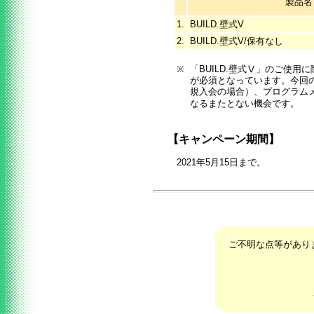
製品名
1.
BUILD.壁式V
2.
BUILD.壁式V/保有なし
※
「BUILD.壁式Ⅴ」のご使用
が必須となっています。今回
規入会の場合）、プログラムメ
なるまたとない機会です。
【キャンペーン期間】
2021年5月15日まで。
ご不明な点等があり