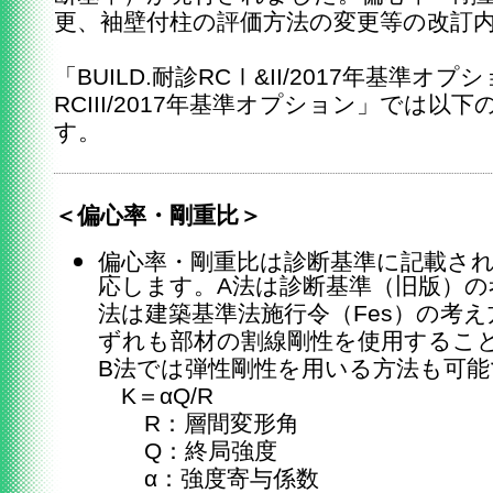
更、袖壁付柱の評価方法の変更等の改訂
「BUILD.耐診RCⅠ&II/2017年基準オプ
RCIII/2017年基準オプション」では
す。
＜偏心率・剛重比＞
偏心率・剛重比は診断基準に記載され
応します。A法は診断基準（旧版）の
法は建築基準法施行令（Fes）の考
ずれも部材の割線剛性を使用するこ
B法では弾性剛性を用いる方法も可能
K＝αQ/R
R：層間変形角
Q：終局強度
α：強度寄与係数