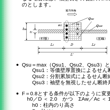
のとします。
Qsu＝max（Qsu1、Qsu2、Qsu
Qsu1：等価壁厚置換によるせん
Qsu2：分割累加式によるせん断
Qsu3：袖壁を無視したせん断終
F＝0.8とする条件が以下のように変
h0／D ＜ 2.0 かつ ΣAw／Ac ＜ 
h0：柱内のり高さ