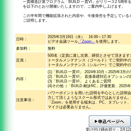
一貫構造計算プログラム「BUILD.一貫VI」がリリース2.5
を以下のとおり開催いたしますので、ご案内申し上げます。
この半年間で機能拡張された内容や、今後発売を予定している
ご説明します。
2025年3月19日（水） 16:00～17:30
日時：
ビデオ会議ツール
「Zoom」
を使用します。
参加料：
無料
500名（定員に達し次第、締切とさせて頂きます
定員：
トータルメンテナンス（ゴールド）でご契約中の
トータルメンテナンス（シルバー）でご契約中の
(1)「BUILD.一貫VI」 2024年10月～202
(2)「BUILD.一貫VI」 直接基礎対応オプショ
内容：
(3)「BUILD.一貫VI」 よくあるご質問
(4)その他（「BUILD.耐診RC」評価更新、202
パワーポイントを用いた説明を中心とした説明
力して頂くようなスクール形式ではありません
注意事項：
「Zoom」を使用する端末は、PC、タブレット
マイクは必要ありません。
受け付け締め切り：3月12