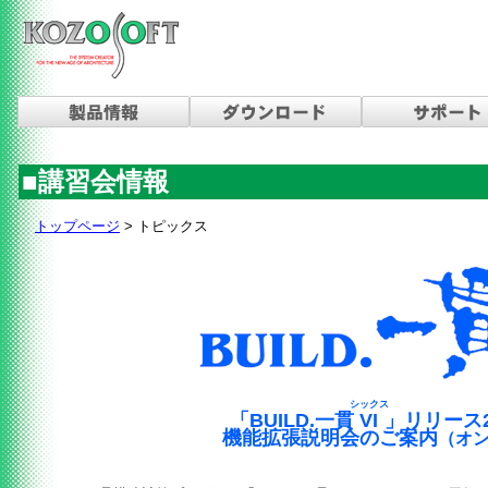
■講習会情報
トップページ
> トピックス
シックス
「BUILD.一貫
VI
」リリース2
機能拡張説明会のご案内
（オ