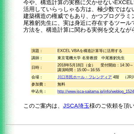
今や、構造計算の実務に欠かせないEXCELで
活用していらっしゃる方は、極少数ではな
建築構造の権威でもあり、かつプログラミ
尾雅躬先生に、実は身近に存在するツールであ
方法を、構造計算に関わる実例を交えな
演題：
EXCEL VBAを構造計算等に活用する
講師：
東京電機大学 名誉教授 中尾雅躬先生
2018年5月18日（金） 受付開始：14:30～
日時：
講演時間：15:00～16:55
会場：
川口市民ホール・フレンディア
4階 （JR
参加費：
無料
申込先：
http://www.jsca-saitama.jp/info/weblog_152
このご案内は、
JSCA埼玉
様のご依頼を頂