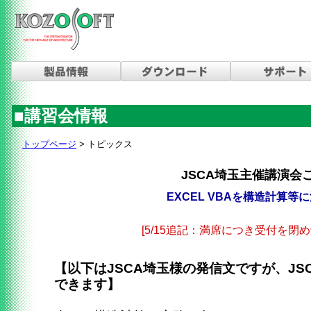
■講習会情報
トップページ
> トピックス
JSCA埼玉主催講演会
EXCEL VBAを構造計算等
[5/15追記：満席につき受付を閉
【以下はJSCA埼玉様の発信文ですが、JS
できます】