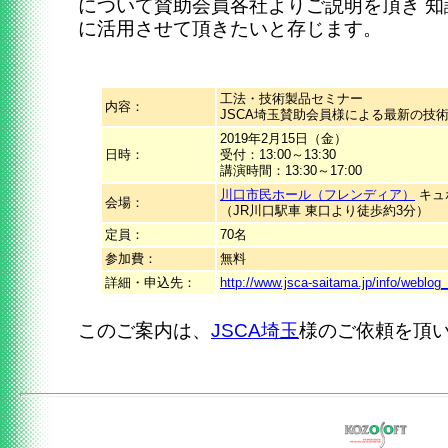
について賛助会員各社よりご説明を頂き 
に活用させて頂きたいと存じます。
工法・技術製品セミナー
内容：
JSCA埼玉賛助会員様による最新の技
2019年2月15日（金）
日時：
受付：13:00～13:30
講演時間：13:30～17:00
川口市民ホール（フレンディア）
キュ
会場：
（JR川口駅車 東口より徒歩約3分）
定員：
70名
参加費：
無料
詳細・申込先：
http://www.jsca-saitama.jp/info/weblo
このご案内は、
JSCA埼玉
様のご依頼を頂