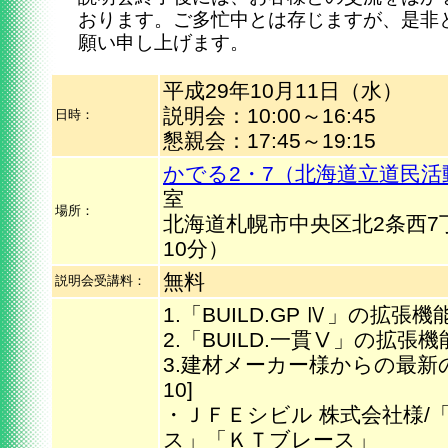
おります。ご多忙中とは存じますが、是非
願い申し上げます。
平成29年10月11日（水）
説明会：10:00～16:45
日時：
懇親会：17:45～19:15
かでる2・7（北海道立道民
室
場所：
北海道札幌市中央区北2条西7
10分）
無料
説明会受講料：
1.「BUILD.GP Ⅳ」の拡張機能 
2.「BUILD.一貫Ⅴ」の拡張機能(
3.建材メーカー様からの最新の製
10]
・ＪＦＥシビル 株式会社様/
ス」「ＫＴブレース」