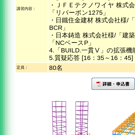
・ＪＦＥテクノワイヤ 株式会
講習内容：
「リバーボン1275」
・日鐵住金建材 株式会社様/
BCR」
・日本鋳造 株式会社様/「建
「NCベースP」
4.「BUILD.一貫Ⅴ」の拡張機能(
5.質疑応答 [16：35～16：45]
80名
定員：