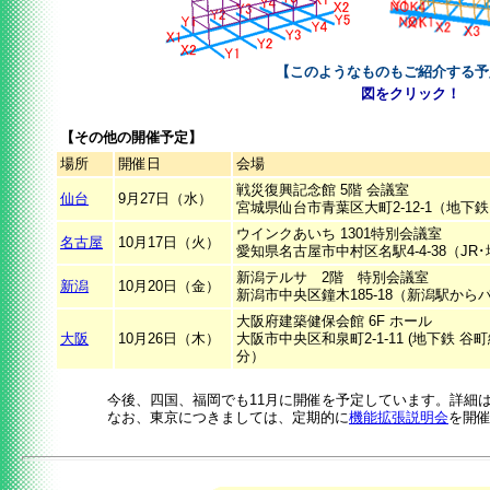
【このようなものもご紹介する予
図をクリック！
【その他の開催予定】
場所
開催日
会場
戦災復興記念館 5階 会議室
仙台
9月27日（水）
宮城県仙台市青葉区大町2-12-1（地下
ウインクあいち 1301特別会議室
名古屋
10月17日（火）
愛知県名古屋市中村区名駅4-4-38（JR
新潟テルサ 2階 特別会議室
新潟
10月20日（金）
新潟市中央区鐘木185-18（新潟駅からバ
大阪府建築健保会館 6F ホール
大阪
10月26日（木）
大阪市中央区和泉町2-1-11 (地下鉄 
分）
今後、四国、福岡でも11月に開催を予定しています。詳細
なお、東京につきましては、定期的に
機能拡張説明会
を開