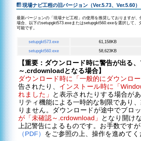
現場ナビ工程の旧バージョン（Ver.5.73、Ver.5.60）
最新バージョンの「現場ナビ工程」の使用を推奨しておりますが、
場合、以下のsetupgkt573.exeまたはsetupgkt560.exe
可能です。
setupgkt573.exe
61,158KB
setupgkt560.exe
58,623KB
【重要：ダウンロード時に警告が出る、
～.crdownloadとなる場合】
ダウンロード時に「一般的にダウンロ
告されたり、
インストール時に「Wind
れました」
と表示されたりする場合が
リティ機能による一時的な制限であり、
りません。ダウンロードが途中でブロ
が「未確認～.crdownload」
となり開け
上記警告によるものです。お手数ですが
（PDF）
をご参照の上、操作を進めてく