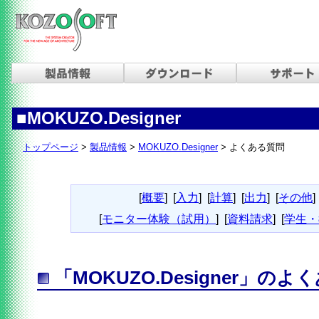
■MOKUZO.Designer
トップページ
>
製品情報
>
MOKUZO.Designer
> よくある質問
[
概要
]
[
入力
]
[
計算
]
[
出力
]
[
その他
]
[
モニター体験（試用）
]
[
資料請求
]
[
学生・
「MOKUZO.Designer」の