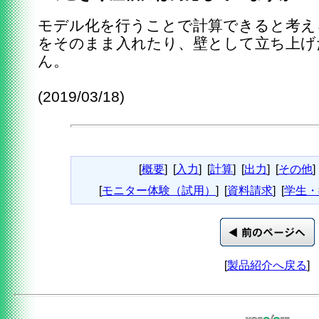
モデル化を行うことで計算できると考え
をそのまま入れたり、壁として立ち上げ
ん。
(2019/03/18)
[
概要
]
[
入力
]
[
計算
]
[
出力
]
[
その他
]
[
モニター体験（試用）
]
[
資料請求
]
[
学生・
[
製品紹介へ戻る
]