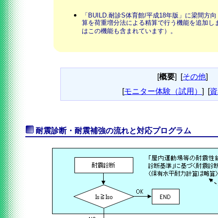
「BUILD.耐診S体育館/平成18年版」に梁間
算を荷重増分法による精算で行う機能を追加し
はこの機能も含まれています）。
[
概要
]
[
その他
]
[
モニター体験（試用）
]
[
資
耐震診断・耐震補強の流れと対応プログラム