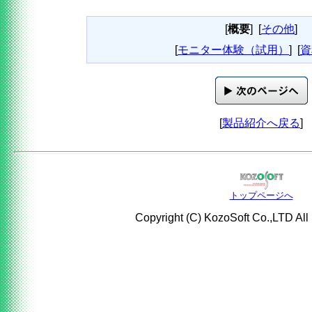
[
概要
]
[
その他
]
[
モニター体験（試用）
]
[
資
[
製品紹介へ戻る
]
トップページへ
Copyright (C) KozoSoft Co.,LTD All 