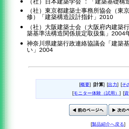
（社）日本建築学会 ：「建築基礎構造
（社）東京都建築士事務所協会（東
修）「建築構造設計指針」2010
（社）大阪建築士会（大阪府内建築
築基準法構造関係規定取扱集」2004
神奈川県建築行政連絡協議会「建築
い」2004
[
概要
]
[
計算
]
[
出力
]
[
そ
[
モニター体験（試用）
]
[
資
[
製品紹介へ戻る
]