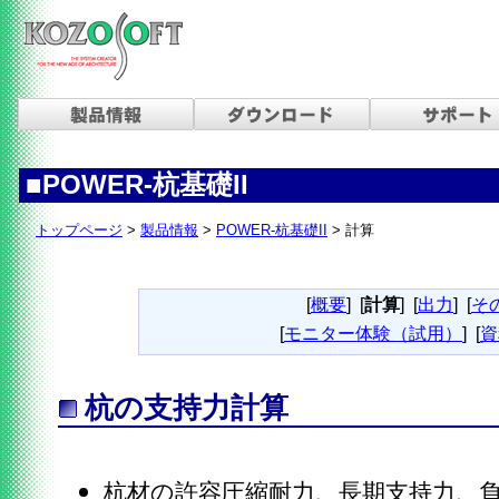
■
POWER-杭基礎II
トップページ
>
製品情報
>
POWER-杭基礎II
> 計算
[
概要
]
[
計算
]
[
出力
]
[
そ
[
モニター体験（試用）
]
[
資
杭の支持力計算
杭材の許容圧縮耐力、長期支持力、