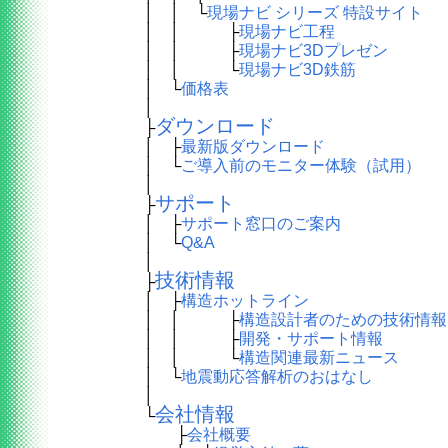
│ │ └
現場ナビ シリーズ 特設サイト
│ │ ├
現場ナビ工程
│ │ ├
現場ナビ3Dプレゼン
│ │ └
現場ナビ3D鉄筋
│ └
価格表
│
ダウンロード
├
│ ├
最新版ダウンロード
│ └
ご導入前のモニター体験（試用）
│
サポート
├
│ ├
サポート窓口のご案内
│ └
Q&A
│
技術情報
├
│ ├
構造ホットライン
│ │ ├
構造設計者のための技術情報
│ │ ├
開発・サポート情報
│ │ └
構造関連最新ニュース
│ └
地震動応答解析のおはなし
│
会社情報
└
├
会社概要