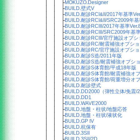
│ │ ├
MOKUZO.Designer
│ │ ├
BUILD.壁式V
│ │ ├
BUILD.耐診RCI&II/2017年基準Ver
│ │ ├
BUILD.耐診RCI&II/SRC200
│ │ ├
BUILD.耐診RCIII/2017年基準Ver.8
│ │ ├
BUILD.耐診RCIII/SRC2009
│ │ ├
BUILD.耐診RCIII/官庁施設オプ
│ │ ├
BUILD.耐診RC/耐震補強オプシ
│ │ ├
BUILD.耐診RC/官庁施設オプション
│ │ ├
BUILD.耐診S造/2011年版
│ │ ├
BUILD.耐診S造/耐震補強オプシ
│ │ ├
BUILD.耐診S体育館/平成18年版
│ │ ├
BUILD.耐診S体育館/耐震補強オ
│ │ ├
BUILD.耐診S体育館/荷重増分オ
│ │ ├
BUILD.耐診壁式
│ │ ├
BUILD.DD2000（弾性立体/免震/2
│ │ ├
BUILD.DD1
│ │ ├
BUILD.WAVE2000
│ │ ├
BUILD.地盤・柱状/地盤応答
│ │ ├
BUILD.地盤・柱状/液状化
│ │ ├
BUILD.GP IV
│ │ ├
BUILD.杭保有
│ │ ├
BUILD.3SII
│ │ ├
BUILD.3SII/2D