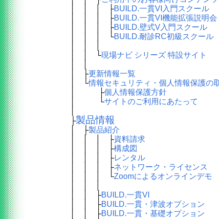
│ │ │ ├
BUILD.一貫VI入門スクール
│ │ │ ├
BUILD.一貫VI機能拡張説明会
│ │ │ ├
BUILD.壁式V入門スクール
│ │ │ └
BUILD.耐診RC初級スクール
│ │ │
│ │ └
現場ナビ シリーズ 特設サイト
│ │
│ ├
更新情報一覧
│ └
情報セキュリティ・個人情報保護の
│ ├
個人情報保護方針
│ └
サイトのご利用にあたって
│
製品情報
├
│ ├
製品紹介
│ │ │ ├
資料請求
│ │ │ ├
構成図
│ │ │ ├
レンタル
│ │ │ ├
ネットワーク・ライセンス
│ │ │ └
Zoomによるオンラインデモ
│ │ │
│ │ ├
BUILD.一貫VI
│ │ ├
BUILD.一貫・津波オプション
│ │ ├
BUILD.一貫・基礎オプション