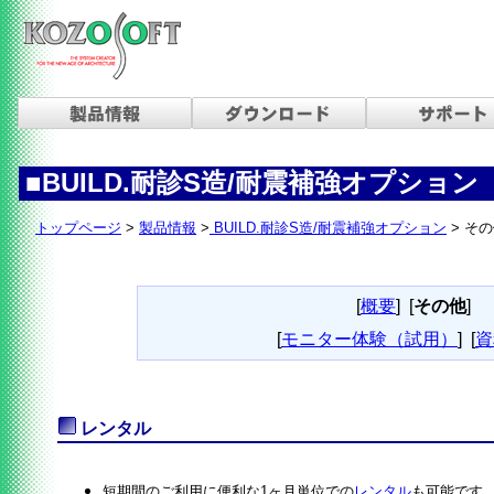
■BUILD.耐診S造/耐震補強オプション
トップページ
>
製品情報
>
BUILD.耐診S造/耐震補強オプション
> そ
[
概要
]
[
その他
]
[
モニター体験（試用）
]
[
資
レンタル
短期間のご利用に便利な1ヶ月単位での
レンタル
も可能です