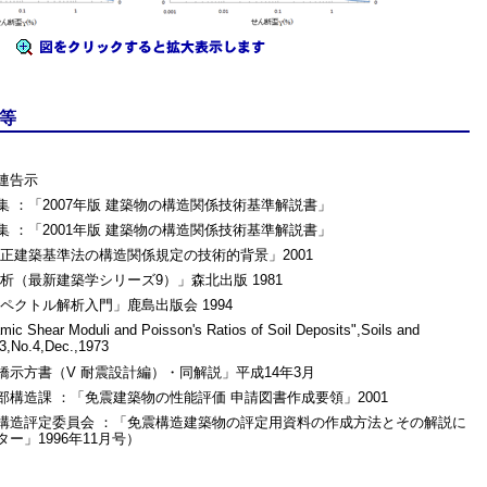
等
連告示
 ：「2007年版 建築物の構造関係技術基準解説書」
 ：「2001年版 建築物の構造関係技術基準解説書」
正建築基準法の構造関係規定の技術的背景」2001
析（最新建築学シリーズ9）」森北出版 1981
ペクトル解析入門」鹿島出版会 1994
ic Shear Moduli and Poisson's Ratios of Soil Deposits",Soils and
13,No.4,Dec.,1973
示方書（V 耐震設計編）・同解説」平成14年3月
構造課 ：「免震建築物の性能評価 申請図書作成要領」2001
構造評定委員会 ：「免震構造建築物の評定用資料の作成方法とその解説に
ー」1996年11月号）