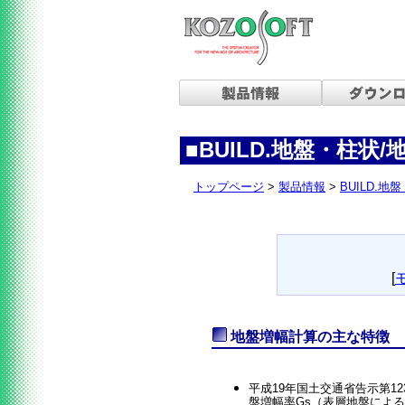
■
BUILD.地盤・柱状/
トップページ
>
製品情報
>
BUILD.地
[
地盤増幅計算の主な特徴
平成19年国土交通省告示第1
盤増幅率Gs（表層地盤によ