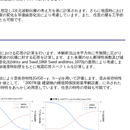
と想定し1次元波動伝搬の考え方を基に計算されます。さらに地震時におけ
衰の変化を等価線形化法により考慮しています。また、任意の層を工学的
とも可能です。
層における応答の計算を行います。本解析法は水平方向に半無限に広がり
断波の伝播に対する応答を計算します。また各層のせん断弾性係数及び減
riss and Seed,1968 Seed andIdriss,1970)の適用により考慮しま
加速度時刻歴をもとに地震応答スペクトルを計算します。
により歪依存特性(G/G0～γ、h～γ)を用いて評価します。歪み依存特性
値として、「2007年版 建築物の構造関係技術基準解説書」に示された
デルの非線形特性をあらかじめ用意しています。任意の特性の登録も可能です。