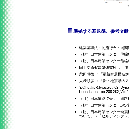
準拠する基規準、参考文献
建築基準法・同施行令・同関
（財）日本建築センター他編集
（財）日本建築センター他編集
国土交通省建築研究所 ：「改
柴田明徳 ：「最新耐震構造解
大崎順彦 ：「新・地震動のス
Y.Ohsaki,R.Iwasaki,"On Dynam
Foundations,pp.280-292,Vol.
（社）日本道路協会：「道路橋
（財）日本建築センター評定部
（財）日本建築センター免震
ついて」（「ビルディングレタ