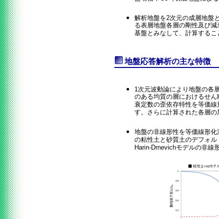
解析地盤を2次元の成層地盤
る表層地盤各層の剛性及び減
基盤とみなして、計算するこ
地盤応答解析の主な特徴
1次元波動論により地盤の各
のある均質の層におけるせん
衰定数の歪依存特性を等価線形化法(Id
す。さらに計算された各層の
地盤の非線形性を等価線形化法
の粘性土と砂質土のデフォルト
Harin-Drnevichモ