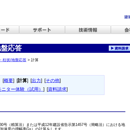
地盤応答
盤・柱状/地盤応答
> 計算
[
概要
]
[
計算
]
[
出力
]
[
その他
]
モニター体験（試用）
]
[
資料請求
]
230号（精算法）または平成12年建設省告示第1457号（簡略法）における地
る加速度の増幅率Gs）の計算をします。