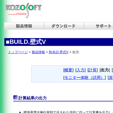
■BUILD.壁式V
トップページ
>
製品情報
>
BUILD.壁式V
> 出力
[
概要
]
[
入力
]
[
計算
]
[
出力
]
[
[
モニター体験（試用）
]
[
資
計算結果の出力
建築基準法施行規則で示された項目に従って計算書を出力し