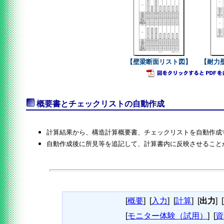
【壁梁断面リスト図】
【耐力
概要書とチェックリストの自動作成
計算結果から、構造計算概要書、チェックリストを自動作成
自動作成後に所見等を追記して、計算書内に反映させること
[
概要
]
[
入力
]
[
計算
]
[
出力
]
[
[
モニター体験（試用）
]
[
資