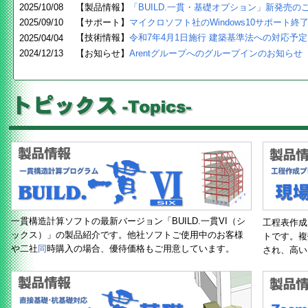
2025/10/08
【製品情報】
「BUILD.一貫・基礎オプション」新発売の
2025/09/10
【サポート】
マイクロソフト社のWindows10サポート
【技術情報】
令和7年4月1日施行 建築基準法への対応予定
2025/04/04
2024/12/13
【お知らせ】
Arentグループへのグループインのお知らせ
一貫構造計算ソフトの最新バージョン「BUILD.一貫VI（シ
工程表作成
ックス）」の製品紹介です。他社ソフトご使用中のお客様
トです。複
や二社
同
時購入の場合、優待価格もご用意しています。
され、高い