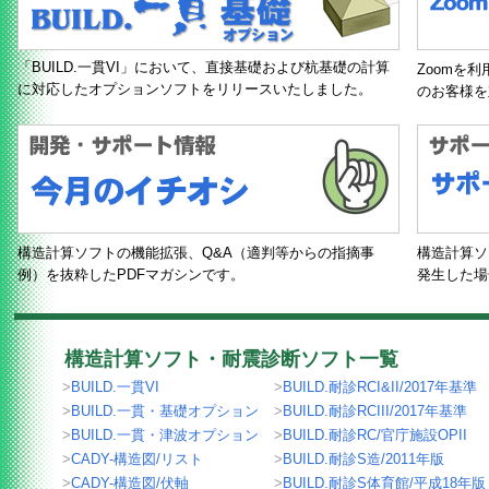
「BUILD.一貫VI」において、直接基礎および杭基礎の計算
Zoomを
に対応したオプションソフトをリリースいたしました。
のお客様を
構造計算ソフトの機能拡張、Q&A（適判等からの指摘事
構造計算ソ
例）を抜粋したPDFマガシンです。
発生した場
構造計算ソフト・耐震診断ソフト一覧
>
BUILD.一貫VI
>
BUILD.耐診RCI&II/2017年基準
>
BUILD.一貫・基礎オプション
>
BUILD.耐診RCIII/2017年基準
>
BUILD.一貫・津波オプション
>
BUILD.耐診RC/官庁施設OPII
>
CADY-構造図/リスト
>
BUILD.耐診S造/2011年版
>
CADY-構造図/伏軸
>
BUILD.耐診S体育館/平成18年版