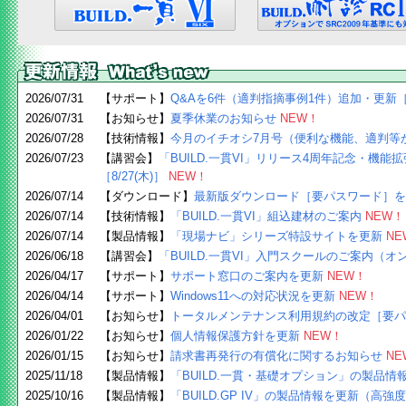
2026/07/31
【サポート】
Q&Aを6件（適判指摘事例1件）追加・更新［
2026/07/31
【お知らせ】
夏季休業のお知らせ
NEW！
2026/07/28
【技術情報】
今月のイチオシ7月号（便利な機能、適判等
2026/07/23
【講習会】
「BUILD.一貫VI」リリース4周年記念・機
［8/27(木)］
NEW！
2026/07/14
【ダウンロード】
最新版ダウンロード［要パスワード］を
2026/07/14
【技術情報】
「BUILD.一貫VI」組込建材のご案内
NEW！
2026/07/14
【製品情報】
「現場ナビ」シリーズ特設サイトを更新
NE
2026/06/18
【講習会】
「BUILD.一貫VI」入門スクールのご案内（オン
2026/04/17
【サポート】
サポート窓口のご案内を更新
NEW！
2026/04/14
【サポート】
Windows11への対応状況を更新
NEW！
2026/04/01
【お知らせ】
トータルメンテナンス利用規約の改定［要パ
2026/01/22
【お知らせ】
個人情報保護方針を更新
NEW！
2026/01/15
【お知らせ】
請求書再発行の有償化に関するお知らせ
NE
2025/11/18
【製品情報】
「BUILD.一貫・基礎オプション」の製品情
2025/10/16
【製品情報】
「BUILD.GP IV」の製品情報を更新（高